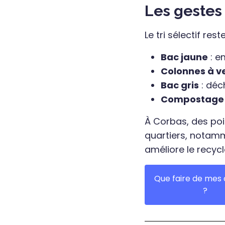
Les gestes 
Le tri sélectif re
Bac jaune
: e
Colonnes à v
Bac gris
: déc
Compostage
À Corbas, des poi
quartiers, notamme
améliore le recycl
Que faire de mes
?