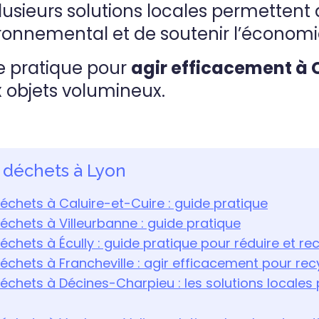
usieurs solutions locales permettent 
ronnemental et de soutenir l’économie
e pratique pour
agir efficacement à 
 objets volumineux.
s déchets à Lyon
déchets à Caluire-et-Cuire : guide pratique
déchets à Villeurbanne : guide pratique
échets à Écully : guide pratique pour réduire et re
déchets à Francheville : agir efficacement pour rec
échets à Décines-Charpieu : les solutions locales p