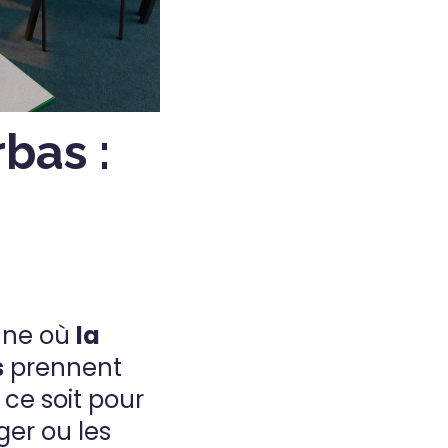
bas :
une où
la
s
prennent
ce soit pour
er ou les