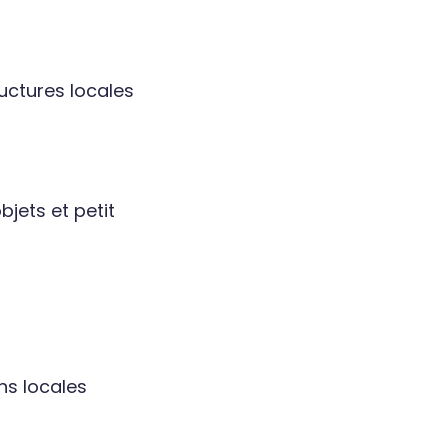
uctures locales
jets et petit
ns locales