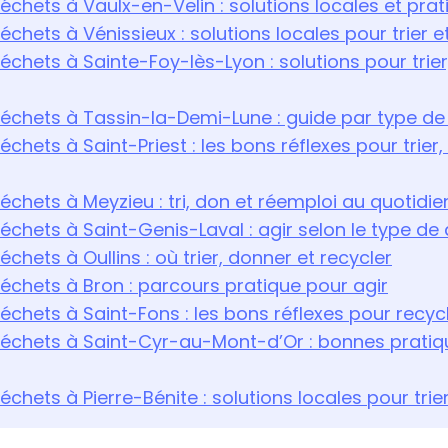
déchets à Vaulx-en-Velin : solutions locales et pra
échets à Vénissieux : solutions locales pour trier 
échets à Sainte-Foy-lès-Lyon : solutions pour trier
déchets à Tassin-la-Demi-Lune : guide par type d
échets à Saint-Priest : les bons réflexes pour trier
échets à Meyzieu : tri, don et réemploi au quotidie
déchets à Saint-Genis-Laval : agir selon le type de
échets à Oullins : où trier, donner et recycler
déchets à Bron : parcours pratique pour agir
déchets à Saint-Fons : les bons réflexes pour recyc
déchets à Saint-Cyr-au-Mont-d’Or : bonnes pratiqu
échets à Pierre-Bénite : solutions locales pour tri