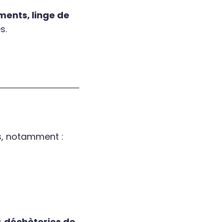
ments, linge de
s.
s, notamment :
s
déchèteries de