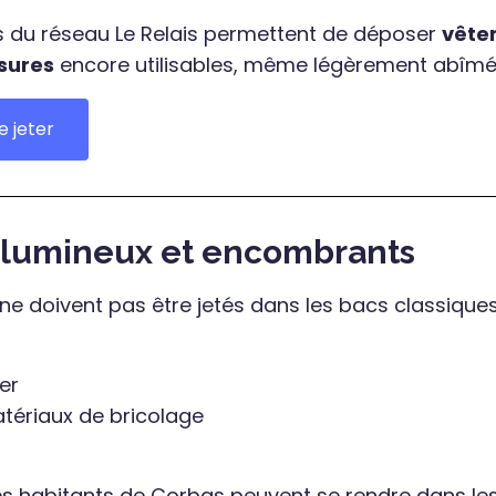
es du réseau Le Relais permettent de déposer
vête
sures
encore utilisables, même légèrement abîmé
e jeter
olumineux et encombrants
ne doivent pas être jetés dans les bacs classique
er
tériaux de bricolage
les habitants de Corbas peuvent se rendre dans le