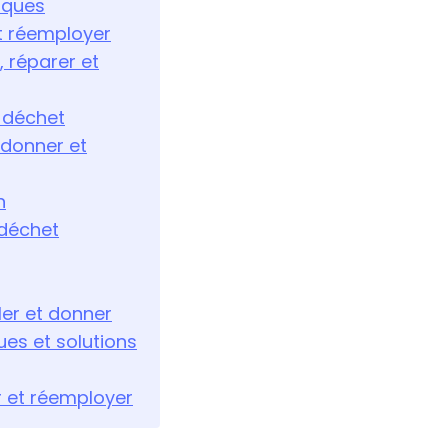
tiques
et réemployer
, réparer et
e déchet
, donner et
n
 déchet
ler et donner
es et solutions
er et réemployer