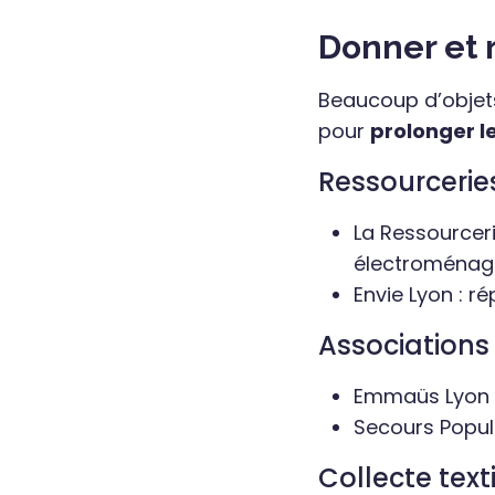
Donner et 
Beaucoup d’objets
pour
prolonger le
Ressourceries
La Ressourceri
électroménag
Envie Lyon : r
Associations 
Emmaüs Lyon :
Secours Popula
Collecte text