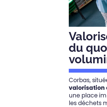
Valoris
du quo
volum
Corbas, situ
valorisation 
une place imp
les déchets 