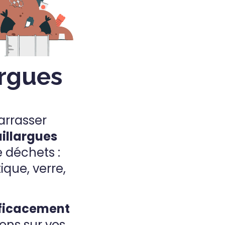
argues
arrasser
illargues
e déchets :
que, verre,
fficacement
ions sur vos