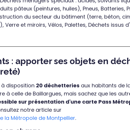
, Déchets ménagers spéciaux :
acides,
solvants liqu
oduits pâteux
(peintures, huiles), Pneus, Batteries, 
truction du secteur du bâtiment (terre, béton, ci
.), Verre et miroirs, Vélos, Palettes, Déchets issus d
s : apporter ses objets en déc
reté)
 à disposition
20 déchetteries
aux habitants de l
e à celle de Baillargues, mais sachez que les autr
ssible sur présentation d'une carte Pass Métro
nsultez notre article sur
de la Métropole de Montpellier
.