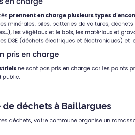
is en charge
etés
prennent en charge plusieurs types d'enc
uiles minérales, piles, batteries de voitures, déchets
s...), les végétaux et le bois, les matériaux et grav
 les D3E (déchets électriques et électroniques) et les
n pris en charge
striels
ne sont pas pris en charge car les points p
 public.
e de déchets à Baillargues
tres déchets, votre commune
organise un ramass