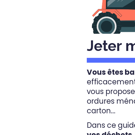
Jeter 
Vous êtes ba
efficacemen
vous propose 
ordures ménag
carton...
Dans ce guid
vos déchets