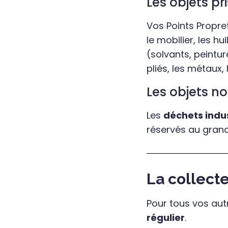
Les objets pr
Vos Points Propr
le mobilier, les h
(solvants, peinture
pliés, les métaux,
Les objets no
Les
déchets indu
réservés au grand
La collect
Pour tous vos au
régulier
.