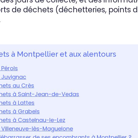
rts de déchets (déchetteries, points 
.
ets à Montpellier et aux alentours
 Pérols
 Juvignac
hets au Crès
hets à Saint-Jean-de-Vedas
ets à Lattes
hets à Grabels
hets à Castelnau-le-Lez
 Villeneuve-lès-Maguelone
barrasser de ses encombrants à Montpellier ?