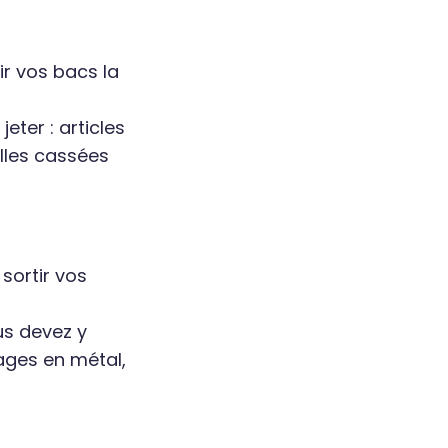
ir vos bacs la
eter : articles
elles cassées
sortir vos
us devez y
lages en métal,