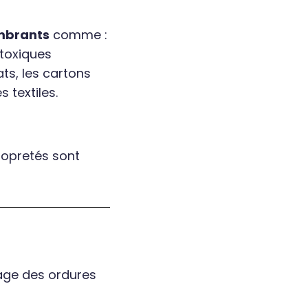
ombrants
comme :
 toxiques
ats, les cartons
 textiles.
ropretés sont
age des ordures