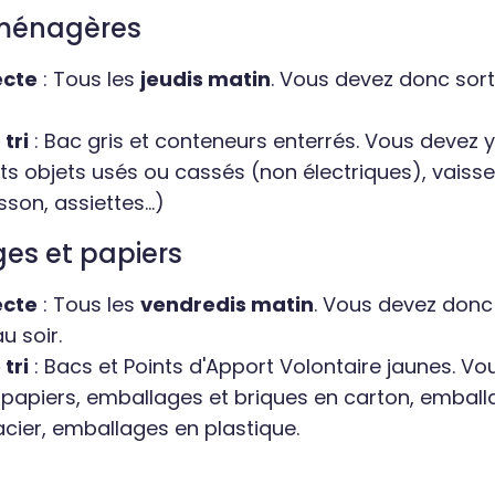
 ménagères
ecte
: Tous les
jeudis matin
. Vous devez donc sort
tri
: Bac gris et conteneurs enterrés. Vous devez y j
its objets usés ou cassés (non électriques), vaiss
son, assiettes...)
es et papiers
ecte
: Tous les
vendredis matin
. Vous devez donc 
u soir.
tri
: Bacs et Points d'Apport Volontaire jaunes. Vo
es papiers, emballages et briques en carton, embal
cier, emballages en plastique.