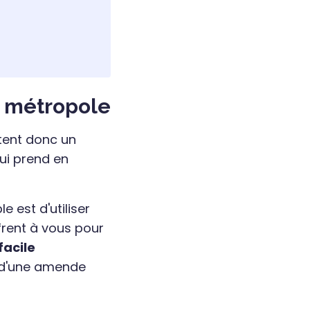
a métropole
tent donc un
qui prend en
 est d'utiliser
ffrent à vous pour
facile
t d'une amende