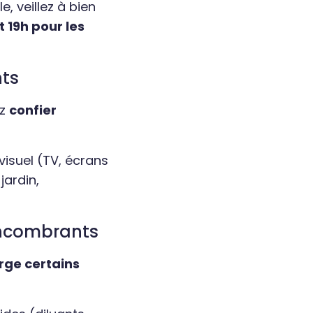
, veillez à bien
 19h pour les
nts
ez
confier
visuel (TV, écrans
jardin,
 encombrants
rge certains