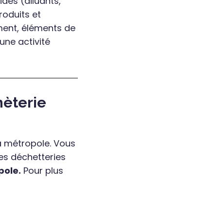
ides (diluants,
Produits et
ment, éléments de
'une activité
hèterie
a métropole. Vous
es déchetteries
pole.
Pour plus