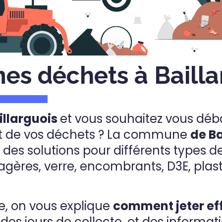
mes déchets à Baill
illarguois
et vous souhaitez vous déb
t de vos déchets ? La commune
de Ba
des solutions pour différents types d
ères, verre, encombrants, D3E, plasti
e, on vous explique
comment jeter e
, des jours de collecte, et des informat