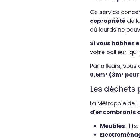
Ce service conce
copropriété
de l
où lourds ne pouv
Si vous habitez 
votre bailleur, qu
Par ailleurs, vou
0,5m³ (3m³ pour 
Les déchets p
La Métropole de L
d'encombrants q
Meubles
: lit
Electroména