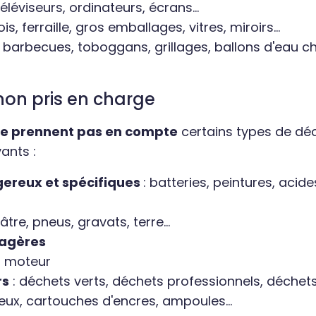
 téléviseurs, ordinateurs, écrans...
ois, ferraille, gros emballages, vitres, miroirs...
s, barbecues, toboggans, grillages, ballons d'eau c
non pris en charge
ne prennent pas en compte
certains types de dé
ants :
ereux et spécifiques
: batteries, peintures, acides
lâtre, pneus, gravats, terre...
agères
e, moteur
rs
: déchets verts, déchets professionnels, déchet
ieux, cartouches d'encres, ampoules...