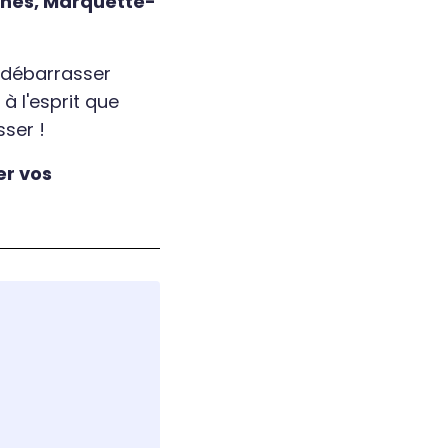
ines, Marquette-
 débarrasser
à l'esprit que
sser !
er vos