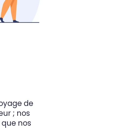
toyage de
eur ; nos
 que nos