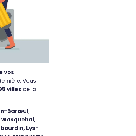
e vos
dernière. Vous
5 villes
de la
-en-Barœul,
, Wasquehal,
ubourdin, Lys-