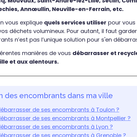
q, Mouvaux, Saint-André-lez-Lille, Seclin, Com
chies, Annœullin, Neuville-en-Ferrain, etc.
 on vous explique
quels services utiliser
pour vous
s déchets volumineux. Pour autant, il faut garder 
ants n’est pas l’unique solution pour s'en débarra
fférentes manières de vous
débarrasser et recycl
lle et aux alentours.
on des encombrants dans ma ville
barrasser de ses encombrants à Toulon ?
barrasser de ses encombrants à Montpellier ?
barrasser de ses encombrants à Lyon ?
barrasser de ses encombrants à Grenoble ?