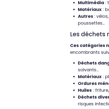
Multimédia
:
Matériaux
: b
Autres
: vélo
poussettes...
Les déchets 
Ces catégories 
encombrants suiv
Déchets dang
solvants...
Matériaux
: p
Ordures mén
Huiles
: fritur
Déchets dive
risques infect