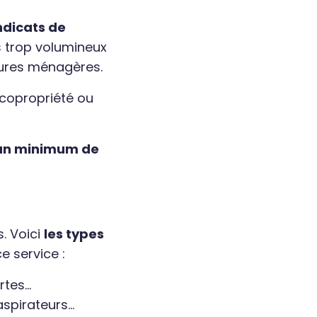
ndicats de
s trop volumineux
dures ménagères.
 copropriété ou
 un minimum de
. Voici
les types
e service :
tes...
spirateurs...