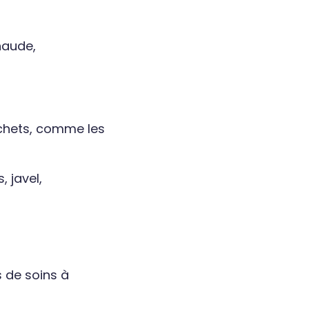
haude,
chets, comme les
, javel,
s de soins à