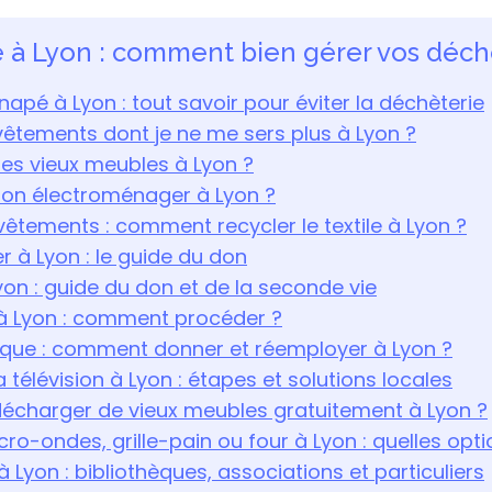
 à Lyon : comment bien gérer vos déch
apé à Lyon : tout savoir pour éviter la déchèterie
vêtements dont je ne me sers plus à Lyon ?
es vieux meubles à Lyon ?
mon électroménager à Lyon ?
êtements : comment recycler le textile à Lyon ?
 à Lyon : le guide du don
yon : guide du don et de la seconde vie
 à Lyon : comment procéder ?
ique : comment donner et réemployer à Lyon ?
 télévision à Lyon : étapes et solutions locales
charger de vieux meubles gratuitement à Lyon ?
ro-ondes, grille-pain ou four à Lyon : quelles opti
à Lyon : bibliothèques, associations et particuliers