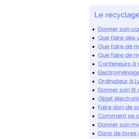
Le recyclage
Donner son can
Que faire des 
Que faire de m
Que faire de 
Conteneurs à v
Electroménager
Ordinateur à L
Donner son lit
Objet électron
Faire don de sa
Comment se dé
Donner son mic
Dons de livres 