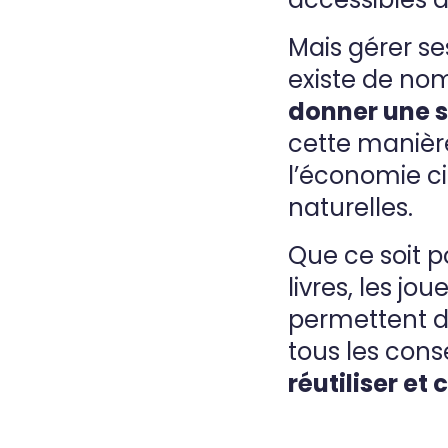
Mais gérer ses
existe de no
donner une s
cette manière
l’économie ci
naturelles.
Que ce soit p
livres, les jo
permettent d
tous les cons
réutiliser e