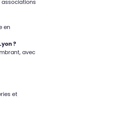
s associations
e en
Lyon ?
ombrant, avec
ries et