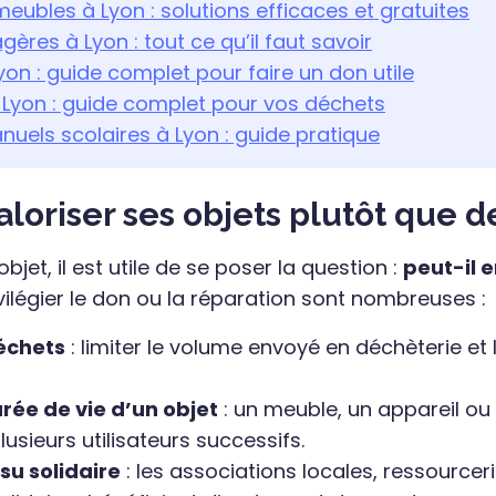
meubles à Lyon : solutions efficaces et gratuites
ères à Lyon : tout ce qu’il faut savoir
on : guide complet pour faire un don utile
 Lyon : guide complet pour vos déchets
uels scolaires à Lyon : guide pratique
loriser ses objets plutôt que de
bjet, il est utile de se poser la question :
peut-il e
vilégier le don ou la réparation sont nombreuses :
échets
: limiter le volume envoyé en déchèterie et 
urée de vie d’un objet
: un meuble, un appareil o
lusieurs utilisateurs successifs.
ssu solidaire
: les associations locales, ressourceri