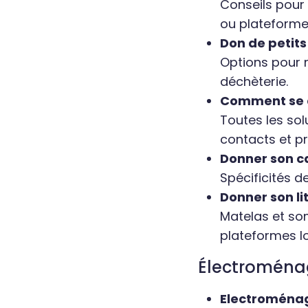
Conseils pour
ou plateformes
Don de petit
Options pour m
déchèterie.
Comment se d
Toutes les so
contacts et p
Donner son ca
Spécificités d
Donner son li
Matelas et som
plateformes l
Électroménag
Electroménage