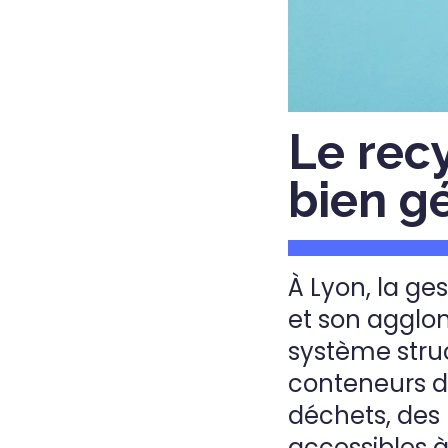
Le rec
bien g
À Lyon, la ge
et son agglom
système struc
conteneurs d
déchets, des 
accessibles à