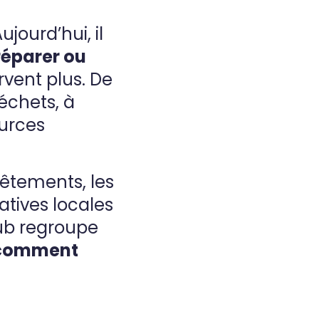
ujourd’hui, il
réparer ou
rvent plus. De
échets, à
ources
vêtements, les
iatives locales
ub regroupe
 comment