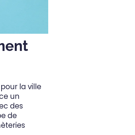
ment
our la ville
ace un
vec des
pe de
èteries