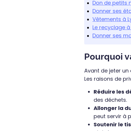
Don de petits 
Donner ses étag
Vêtements à Ly
Le recyclage à
Donner ses man
Pourquoi va
Avant de jeter un o
Les raisons de pri
Réduire les d
des déchets.
Allonger la d
peut servir à p
Soutenir le ti