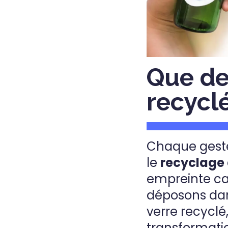
Que dev
recyclé
Chaque geste
le
recyclage 
empreinte ca
déposons dan
verre recyclé
transformati