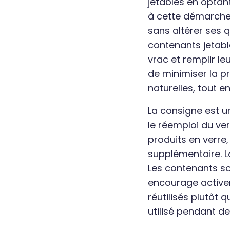
jetables en optant
à cette démarche c
sans altérer ses q
contenants jetab
vrac et remplir le
de minimiser la pr
naturelles, tout e
La consigne est u
le réemploi du ve
produits en verre
supplémentaire. Lo
Les contenants son
encourage activem
réutilisés plutôt 
utilisé pendant 