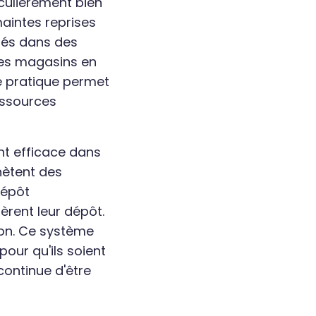
iculièrement bien
maintes reprises
llés dans des
des magasins en
te pratique permet
ressources
nt efficace dans
hètent des
dépôt
èrent leur dépôt.
tion. Ce système
our qu'ils soient
 continue d'être