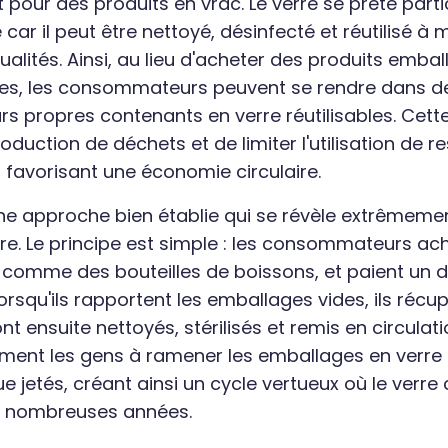
 pour des produits en vrac. Le verre se prête part
ar il peut être nettoyé, désinfecté et réutilisé à 
ualités. Ainsi, au lieu d'acheter des produits emba
les, les consommateurs peuvent se rendre dans 
urs propres contenants en verre réutilisables. Cet
oduction de déchets et de limiter l'utilisation de 
n favorisant une économie circulaire.
ne approche bien établie qui se révèle extrêmeme
rre. Le principe est simple : les consommateurs ac
, comme des bouteilles de boissons, et paient un 
rsqu'ils rapportent les emballages vides, ils récup
t ensuite nettoyés, stérilisés et remis en circula
ent les gens à ramener les emballages en verre p
que jetés, créant ainsi un cycle vertueux où le verre
de nombreuses années.