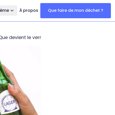
thème
À propos
Que faire de mon déchet ?
Que devient le verre qui doit être recyclé ?