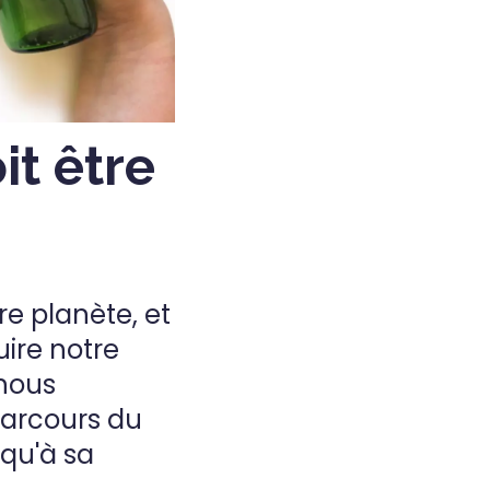
it être
e planète, et
ire notre
 nous
parcours du
squ'à sa