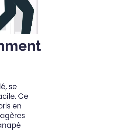
omment
é, se
cile. Ce
pris en
nagères
canapé