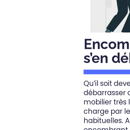
Encomb
s’en dé
Qu’il soit de
débarrasser 
mobilier très
charge par l
habituelles.
encombrant 