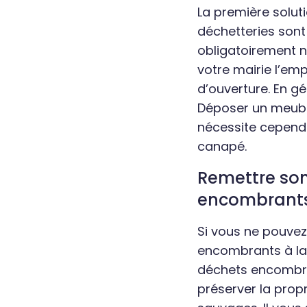
La première soluti
déchetteries sont 
obligatoirement no
votre mairie l’em
d’ouverture. En gé
Déposer un meuble
nécessite cependa
canapé.
Remettre son
encombrant
Si vous ne pouve
encombrants à la 
déchets encombran
préserver la prop