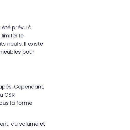
a été prévu à
limiter le
s neufs. Il existe
 meubles pour
napés. Cependant,
du CSR
sous la forme
tenu du volume et