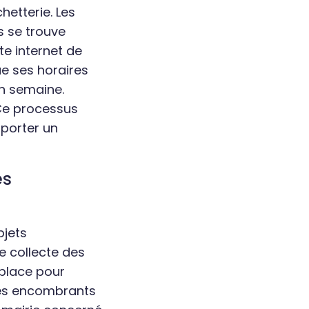
hetterie. Les
es se trouve
te internet de
ue ses horaires
en semaine.
 Ce processus
porter un
es
jets
e collecte des
 place pour
 des encombrants