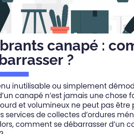
rants canapé : c
barrasser ?
venu inutilisable ou simplement démod
d’un canapé n’est jamais une chose fa
 lourd et volumineux ne peut pas être 
es services de collectes d’ordures mé
 Alors, comment se débarrasser d’un 
?